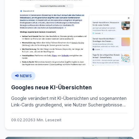
📢 NEWS
Googles neue KI-Übersichten
Google verändert mit KI-Übersichten und sogenannten
Link-Cards grundlegend, wie Nutzer Suchergebnisse
konsumieren. Statt direkt auf Websites zu klicken,
bleiben Nutzer immer länger innerhalb der Google-
09.02.2026
3 Min. Lesezeit
Oberfläche – erst durch eine KI-Zusammenfassung,
dann über zusätzliche Karten, bevor überhaupt ein
externer Klick möglich ist. Für Websitebetreiber