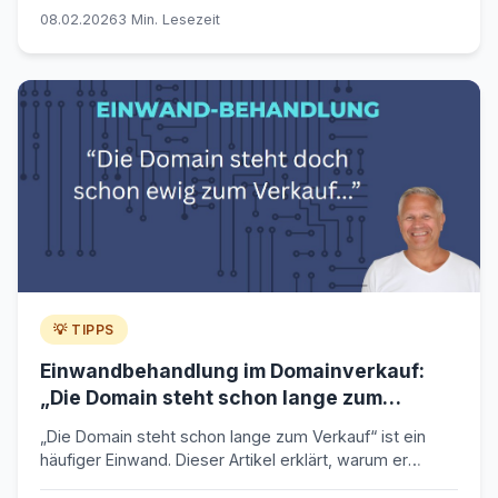
Practices. Schlanke Seiten, begrenzte Dateigrößen und
08.02.2026
3 Min. Lesezeit
sauber strukturierte Inhalte waren schon immer
entscheidend für Ladezeit, Nutzererlebnis und
effizientes Crawling – und werden nun lediglich
konsequenter eingefordert.
💡 TIPPS
Einwandbehandlung im Domainverkauf:
„Die Domain steht schon lange zum
Verkauf“
„Die Domain steht schon lange zum Verkauf“ ist ein
häufiger Einwand. Dieser Artikel erklärt, warum er
fachlich falsch ist – und wie Verkäufer ihn souverän