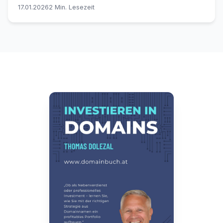
entkräften.
17.01.2026
2 Min. Lesezeit