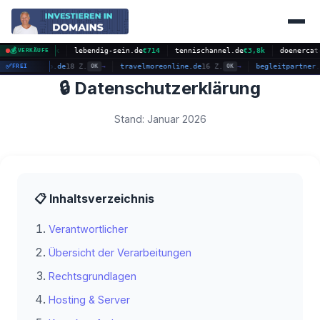
com
💰
€2,3k
lebendig-sein.de
€714
tennischannel.de
€3,8k
doenercatering.
VERKÄUFE
zahnarzt-essen-kfo.de
✅
18 Z.
travelmoreonline.de
16 Z.
begleitpa
FREI
OK
→
OK
→
🔒 Datenschutzerklärung
Stand: Januar 2026
📋 Inhaltsverzeichnis
Verantwortlicher
Übersicht der Verarbeitungen
Rechtsgrundlagen
Hosting & Server