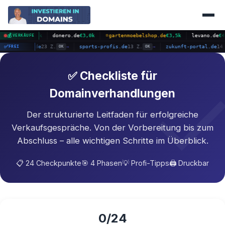
im.de
💰
€1,8k
donero.de
€3,0k
⭐
gartenmoebelshop.de
€3,5k
levano.de
€453
VERKÄUFE
dtinternational.de
✅
23 Z.
sports-profis.de
13 Z.
zukunft-portal.d
FREI
OK
→
OK
→
✅ Checkliste für
Domainverhandlungen
Der strukturierte Leitfaden für erfolgreiche
Verkaufsgespräche. Von der Vorbereitung bis zum
Abschluss – alle wichtigen Schritte im Überblick.
📋 24 Checkpunkte
🎯 4 Phasen
💡 Profi-Tipps
🖨️ Druckbar
0
/24