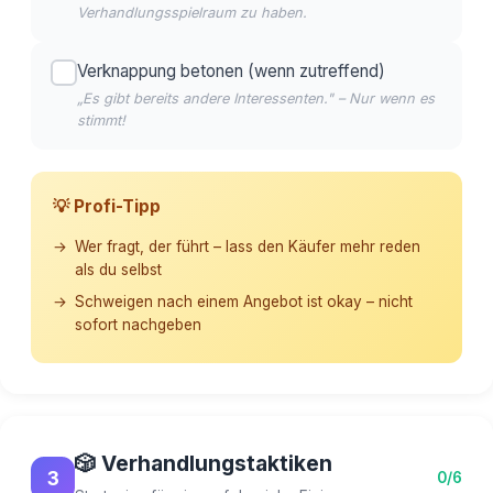
Verhandlungsspielraum zu haben.
Verknappung betonen (wenn zutreffend)
„Es gibt bereits andere Interessenten." – Nur wenn es
stimmt!
💡 Profi-Tipp
Wer fragt, der führt – lass den Käufer mehr reden
als du selbst
Schweigen nach einem Angebot ist okay – nicht
sofort nachgeben
🎲 Verhandlungstaktiken
3
0/6