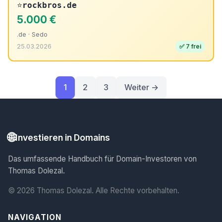
⭐
rockbros.de
5.000 €
.de · Sedo
25.03.2026
✅ 7 frei
1
2
3
Weiter →
🌐
Investieren in Domains
Das umfassende Handbuch für Domain-Investoren von
Thomas Dolezal.
© 2026 Thomas Dolezal. Alle Rechte vorbehalten.
NAVIGATION