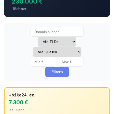
230.000 €
Höchster
-
Filtern
⭐
bike24.ee
7.300 €
.ee · Sedo