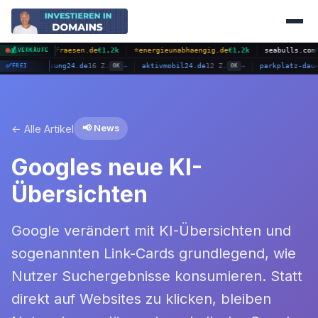
hnfraesen.de
💰
€1,2k
⭐
energieunabhaengig.de
€1,2k
seabulls.com
€2,8k
⭐
i
VERKÄUFE
6 Z.
✅
auto-verlosung24.de
16 Z.
aktivmobil24.de
12 Z.
par
FREI
OK
→
OK
→
OK
→
← Alle Artikel
📢 News
Googles neue KI-
Übersichten
Google verändert mit KI-Übersichten und
sogenannten Link-Cards grundlegend, wie
Nutzer Suchergebnisse konsumieren. Statt
direkt auf Websites zu klicken, bleiben