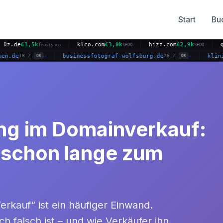
Start
Bu
,5k
klco.com
€3,0k
hizz.com
€2,9k
growmast
fruits.co
SEDO
SEDO
terfranken.de
businessfotograf-wolfsburg.de
18 Z.
26 Z.
OK
→
OK
→
g im Domainverkauf:
 schon lange zum
rkauf“ ist ein häufiger Einwand.
ich falsch ist – und wie Verkäufer ihn