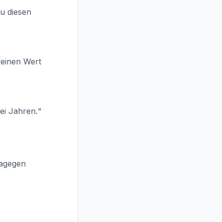
u diesen
keinen Wert
wei Jahren.“
dagegen