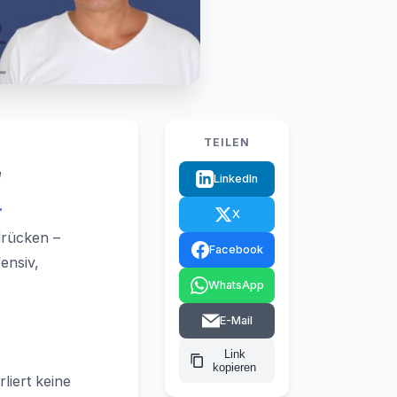
TEILEN
“
LinkedIn
X
drücken –
Facebook
ensiv,
WhatsApp
E-Mail
Link
kopieren
rliert keine