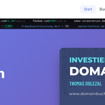
Start
Bu
fanbae.com
€480
immo-corporation.de
€1,3k
fruits.co
fruits.co
domai
labs.de
fraesdienstleistung.de
masterte
10 Z.
19 Z.
✓ GUT
→
OK
→
n