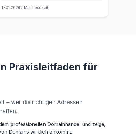
ihn souverän entkräften.
17.01.2026
2 Min. Lesezeit
n Praxisleitfaden für
it – wer die richtigen Adressen
haffen.
 dem professionellen Domainhandel und zeige,
von Domains wirklich ankommt.