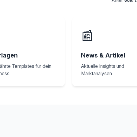
Alles was 

📰
rlagen
News & Artikel
hrte Templates für dein
Aktuelle Insights und
ness
Marktanalysen