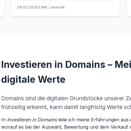
längst etablierte Best Practices. Schlanke
08.02.2026
3 Min. Lesezeit
Seiten, begrenzte Dateigrößen und sauber
strukturierte Inhalte waren schon immer
entscheidend für Ladezeit, Nutzererlebnis und
effizientes Crawling – und werden nun lediglich
konsequenter eingefordert.
Investieren in Domains – Mei
digitale Werte
Domains sind die digitalen Grundstücke unserer Ze
frühzeitig erkennt, kann damit langfristig Werte sc
In
Investieren in Domains
teile ich meine Erfahrungen aus
worauf es bei der Auswahl, Bewertung und dem Verkauf 